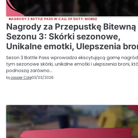
NAGRODY Z BATTLE PASS W CALL OF DUTY: MOBILE
Nagrody za Przepustkę Bitewną
Sezonu 3: Skórki sezonowe,
Unikalne emotki, Ulepszenia bro
Sezon 3 Battle Pass wprowadza ekscytującą gamę nagród
tym sezonowe skórki, unikalne emotki i ulepszenia broni, kt
podnoszą zarówno…
by
Jasper Cole
03/03/2026