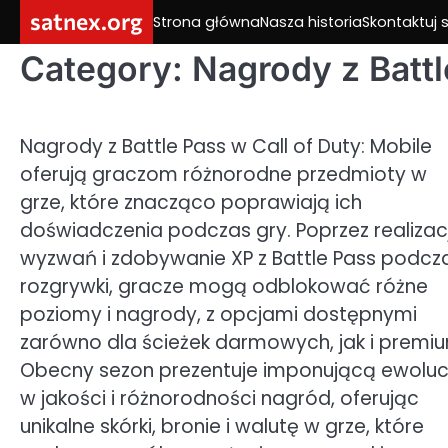
Skip
satnex.org
Strona główna
Nasza historia
Skontaktuj s
to
content
Category:
Nagrody z Battl
Nagrody z Battle Pass w Call of Duty: Mobile
oferują graczom różnorodne przedmioty w
grze, które znacząco poprawiają ich
doświadczenia podczas gry. Poprzez realizac
wyzwań i zdobywanie XP z Battle Pass podcz
rozgrywki, gracze mogą odblokować różne
poziomy i nagrody, z opcjami dostępnymi
zarówno dla ścieżek darmowych, jak i premi
Obecny sezon prezentuje imponującą ewoluc
w jakości i różnorodności nagród, oferując
unikalne skórki, bronie i walutę w grze, które