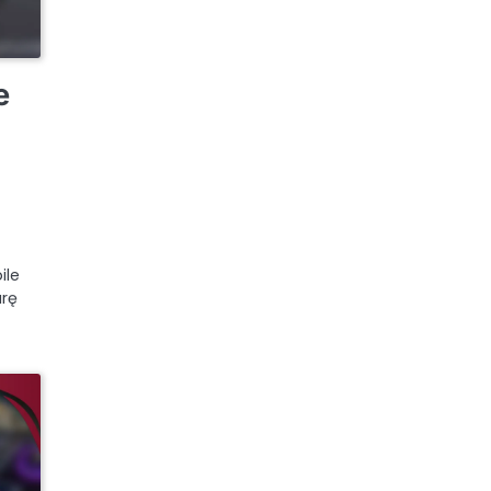
e
ile
arę