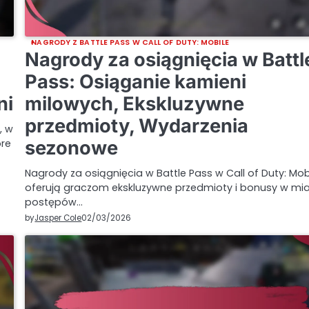
NAGRODY Z BATTLE PASS W CALL OF DUTY: MOBILE
Nagrody za osiągnięcia w Battl
Pass: Osiąganie kamieni
ni
milowych, Ekskluzywne
przedmioty, Wydarzenia
, w
óre
sezonowe
Nagrody za osiągnięcia w Battle Pass w Call of Duty: Mob
oferują graczom ekskluzywne przedmioty i bonusy w mi
postępów…
by
Jasper Cole
02/03/2026