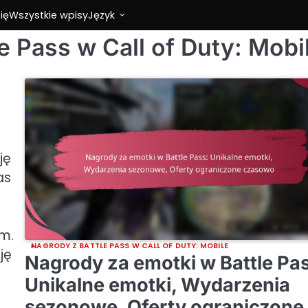
ię
Wszystkie wpisy
Język
e Pass w Call of Duty: Mobi
ję
as
um.
NAGRODY Z BATTLE PASS W CALL OF DUTY: MOBILE
ję
Nagrody za emotki w Battle Pa
Unikalne emotki, Wydarzenia
sezonowe, Oferty ograniczone