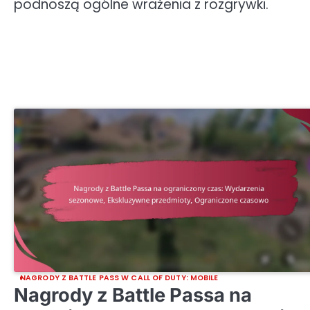
podnoszą ogólne wrażenia z rozgrywki.
NAGRODY Z BATTLE PASS W CALL OF DUTY: MOBILE
Nagrody z Battle Passa na