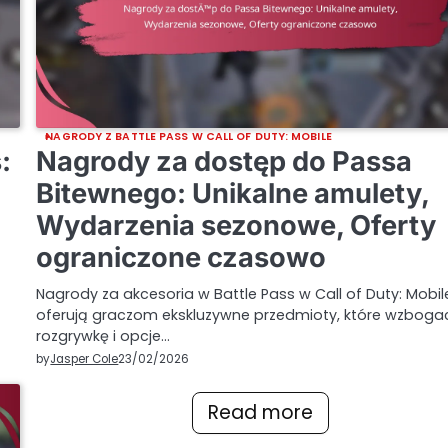
NAGRODY Z BATTLE PASS W CALL OF DUTY: MOBILE
:
Nagrody za dostęp do Passa
Bitewnego: Unikalne amulety,
Wydarzenia sezonowe, Oferty
ograniczone czasowo
Nagrody za akcesoria w Battle Pass w Call of Duty: Mobil
oferują graczom ekskluzywne przedmioty, które wzboga
rozgrywkę i opcje…
by
Jasper Cole
23/02/2026
Read more