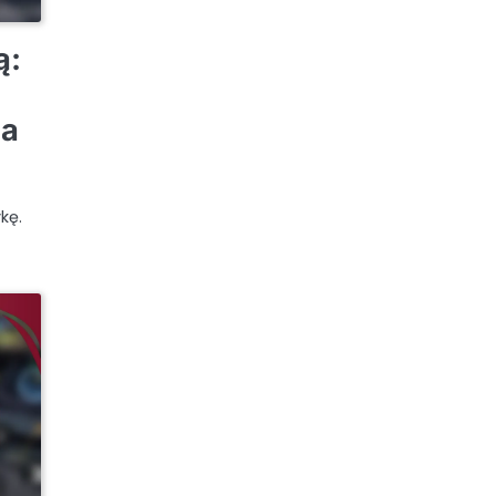
ą:
ia
kę.