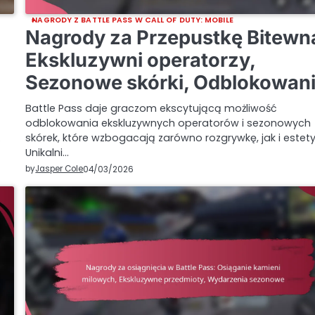
NAGRODY Z BATTLE PASS W CALL OF DUTY: MOBILE
Nagrody za Przepustkę Bitewn
Ekskluzywni operatorzy,
Sezonowe skórki, Odblokowan
Battle Pass daje graczom ekscytującą możliwość
odblokowania ekskluzywnych operatorów i sezonowych
…
skórek, które wzbogacają zarówno rozgrywkę, jak i estety
Unikalni…
by
Jasper Cole
04/03/2026