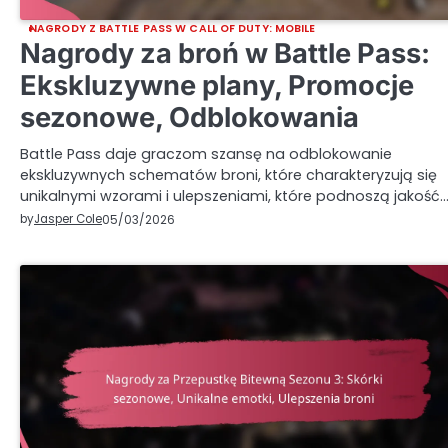
NAGRODY Z BATTLE PASS W CALL OF DUTY: MOBILE
Nagrody za broń w Battle Pass:
Ekskluzywne plany, Promocje
sezonowe, Odblokowania
Battle Pass daje graczom szansę na odblokowanie
ekskluzywnych schematów broni, które charakteryzują się
unikalnymi wzorami i ulepszeniami, które podnoszą jakość
by
Jasper Cole
05/03/2026