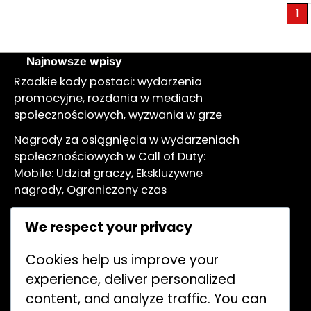
Posts
1
pagination
Najnowsze wpisy
Rzadkie kody postaci: wydarzenia
promocyjne, rozdania w mediach
społecznościowych, wyzwania w grze
Nagrody za osiągnięcia w wydarzeniach
społecznościowych w Call of Duty:
Mobile: Udział graczy, Ekskluzywne
nagrody, Ograniczony czas
Kody zawieszek broni: Kody specyficzne
We respect your privacy
dla wydarzeń, Promocyjne rozdania,
Edycje limitowane
Cookies help us improve your
Nagrody za emotki w Battle Pass:
experience, deliver personalized
Unikalne emotki, Wydarzenia sezonowe,
content, and analyze traffic. You can
Oferty ograniczone czasowo