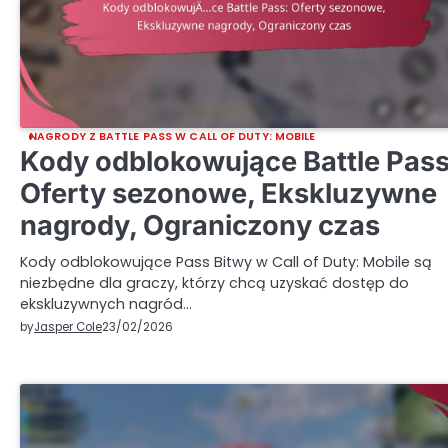
NAGRODY Z BATTLE PASS W CALL OF DUTY: MOBILE
Kody odblokowujące Battle Pass
Oferty sezonowe, Ekskluzywne
nagrody, Ograniczony czas
Kody odblokowujące Pass Bitwy w Call of Duty: Mobile są
niezbędne dla graczy, którzy chcą uzyskać dostęp do
ekskluzywnych nagród…
by
Jasper Cole
23/02/2026