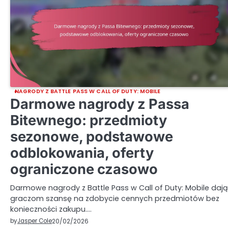
NAGRODY Z BATTLE PASS W CALL OF DUTY: MOBILE
Darmowe nagrody z Passa
Bitewnego: przedmioty
sezonowe, podstawowe
odblokowania, oferty
ograniczone czasowo
Darmowe nagrody z Battle Pass w Call of Duty: Mobile dają
graczom szansę na zdobycie cennych przedmiotów bez
konieczności zakupu.…
by
Jasper Cole
20/02/2026