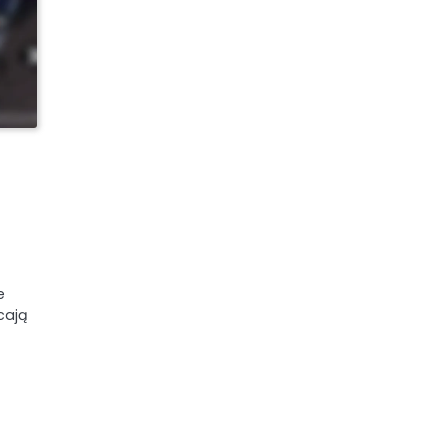
e
cają