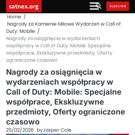
Skip
satnex.org
Subscribe
to
Home
content
Nagrody za Kamienie Milowe Wydarzeń w Call of
Duty: Mobile
Nagrody za osiągnięcia w wydarzeniach
współpracy w Call of Duty: Mobile: Specjalne
współprace, Ekskluzywne przedmioty, Oferty
ograniczone czasowo
Nagrody za osiągnięcia w
wydarzeniach współpracy w
Call of Duty: Mobile: Specjalne
współprace, Ekskluzywne
przedmioty, Oferty ograniczone
czasowo
25/02/2026
by
Jasper Cole