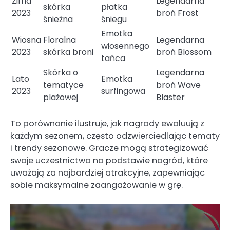
Zima
Legendarna
skórka
płatka
2023
broń Frost
śnieżna
śniegu
Emotka
Wiosna
Floralna
Legendarna
wiosennego
2023
skórka broni
broń Blossom
tańca
Skórka o
Legendarna
Lato
Emotka
tematyce
broń Wave
2023
surfingowa
plażowej
Blaster
To porównanie ilustruje, jak nagrody ewoluują z
każdym sezonem, często odzwierciedlając tematy
i trendy sezonowe. Gracze mogą strategizować
swoje uczestnictwo na podstawie nagród, które
uważają za najbardziej atrakcyjne, zapewniając
sobie maksymalne zaangażowanie w grę.