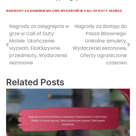
NAGRODY ZA KAMIENIE MILOWE WYDARZEŃ W CALL OF DUTY: MOBILE
Nagrody za osiągnięcia w
Nagrody za dostęp do
Post
grze w Call of Duty:
Passa Bitewnego:
navigation
Mobile: Ukończenie
Unikalne amulety,
wyzwań, Ekskluzywne
Wydarzenia sezonowe,
przedmioty, Wydarzenia
Oferty ograniczone
sezonowe
czasowo
Related Posts